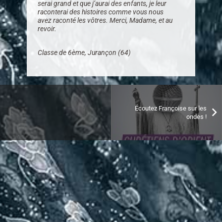
serai grand et que j’aurai des enfants, je leur
raconterai des histoires comme vous nous
avez raconté les vôtres. Merci, Madame, et au
revoir.
Classe de 6ème, Jurançon (64)
Écoutez Françoise sur les
ondes !
Nous contacter
06 45 63 22 53
contact@diredetoile.com
FRANÇOISE BARRET