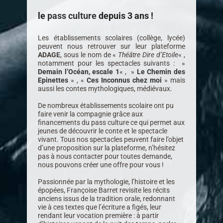
le
pass cultur
e
depuis 3 ans !
Les établissements scolaires (collège, lycée)
peuvent nous retrouver sur leur plateforme
ADAGE
, sous le nom de «
Théâtre Dire d’Etoile
« ,
notamment pour les spectacles suivants : »
Demain l’Océan, escale 1
« , »
Le Chemin des
Epinettes
» , «
Ces Inconnus chez moi
» mais
aussi les contes mythologiques, médiévaux.
De nombreux établissements scolaire ont pu
faire venir la compagnie grâce aux
financements du pass culture ce qui permet aux
jeunes de découvrir le conte et le spectacle
vivant. Tous nos spectacles peuvent faire l’objet
d’une proposition sur la plateforme, n’hésitez
pas à nous contacter pour toutes demande,
nous pouvons créer une offre pour vous !
Passionnée par la mythologie, l’histoire et les
épopées, Françoise Barret revisite les récits
anciens issus de la tradition orale, redonnant
vie à ces textes que l’écriture a figés, leur
rendant leur vocation première : à partir