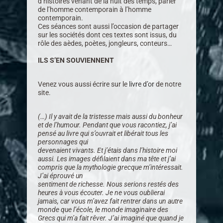
d’histoires venant de la nuit des temps, parler
de l’homme contemporain à l’homme
contemporain.
Ces séances sont aussi l’occasion de partager
sur les sociétés dont ces textes sont issus, du
rôle des aèdes, poètes, jongleurs, conteurs…
ILS S’EN SOUVIENNENT
Venez vous aussi écrire sur le
livre d’or
de notre
site.
(…) Il y avait de la tristesse mais aussi du bonheur
et de l’humour. Pendant que vous racontiez, j’ai
pensé au livre qui s’ouvrait et libérait tous les
personnages qui
devenaient vivants. Et j’étais dans l’histoire moi
aussi. Les images défilaient dans ma tête et j’ai
compris que la mythologie grecque m’intéressait.
J’ai éprouvé un
sentiment de richesse. Nous serions restés des
heures à vous écouter. Je ne vous oublierai
jamais, car vous m’avez fait rentrer dans un autre
monde que l’école, le monde imaginaire des
Grecs qui m’a fait rêver. J’ai imaginé que quand je