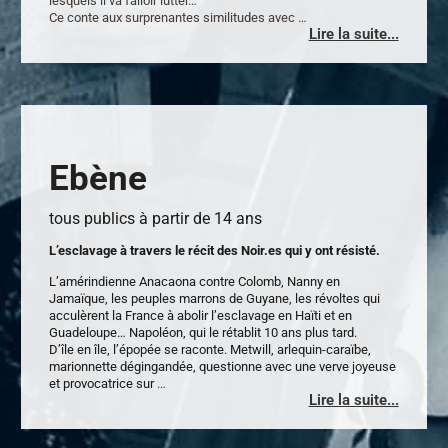
lesquels il va falloir lutter…
Ce conte aux surprenantes similitudes avec …
Lire la suite...
Ebène
tous publics à partir de 14 ans
L’esclavage à travers le récit des Noir.es qui y ont résisté.
L’amérindienne Anacaona contre Colomb, Nanny en
Jamaïque, les peuples marrons de Guyane, les révoltes qui
acculèrent la France à abolir l’esclavage en Haïti et en
Guadeloupe… Napoléon, qui le rétablit 10 ans plus tard.
D’île en île, l’épopée se raconte. Metwill, arlequin-caraïbe,
marionnette dégingandée, questionne avec une verve joyeuse
et provocatrice sur
…
Lire la suite...