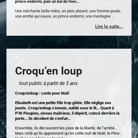
prince endormi, puis un bal de fées…
Une méchante belle-mère, un père absent, une femme-poule,
une amitié qui sauve, un prince endormi, une montagne
…
Lire la suite...
Croqu’en loup
tout public à partir de 5 ans
Croqu’enloup : conte pour Noël
Elisabeth est une petite fille trop gâtée. Elle néglige ses
jouets. Croqu’enloup s’ennuie, oublié sous le lit… Quant à
P’tit-Pioupiou, oiseau malicieux, il dépérit, coincé derrière la
porte… Ils décident de s’enfuir…
Ensemble, ils découvrent les joies de la liberté, de l’amitié…
Mais voilà qu’ils apprennent qu’en cette nuit de Noël, le Père-