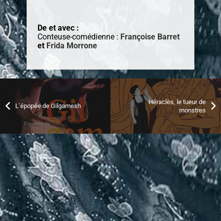
De et avec :
Conteuse-comédienne :
Françoise Barret
et
Frida Morrone
Héraclès, le tueur de
L’épopée de Gilgamesh
monstres
Nous contacter
06 45 63 22 53
contact@diredetoile.com
FRANÇOISE BARRET
Contes et spectacles