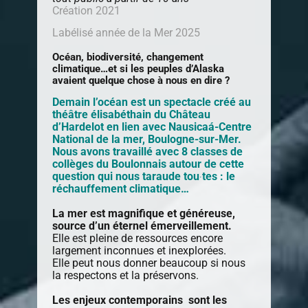
Création 2021
Labélisé année de la Mer 2025
Océan, biodiversité, changement
climatique…et si les peuples d’Alaska
avaient quelque chose à nous en dire ?
Demain l’océan est un spectacle créé au
théâtre
élisabéthain
du Château
d’Hardelot
en lien avec
Nausicaá
-Centre
National de la mer, Boulogne-sur-Mer.
Nous avons travaillé avec 8 classes de
collèges du Boulonnais autour de cette
question qui nous taraude tou
te
s : le
∙
réchauffement climatique…
La mer est magnifique et généreuse,
source d’un éternel émerveillement.
Elle est pleine de ressources encore
largement inconnues et inexplorées.
Elle peut nous donner beaucoup si nous
la respectons et la préservons.
Les enjeux contemporains sont les