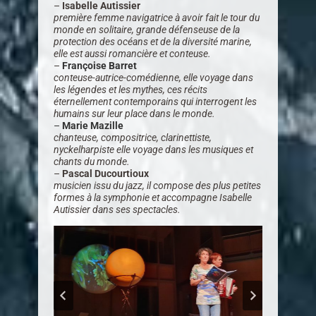
–
Isabelle Autissier
première femme navigatrice à avoir fait le tour du
monde en solitaire, grande défenseuse de la
protection des océans et de la diversité marine,
elle est aussi romancière et conteuse.
–
Françoise Barret
conteuse-autrice-comédienne, elle voyage dans
les légendes et les mythes, ces récits
éternellement contemporains qui interrogent les
humains sur leur place dans le monde.
–
Marie Mazille
chanteuse, compositrice, clarinettiste,
nyckelharpiste elle voyage dans les musiques et
chants du monde.
–
Pascal Ducourtioux
musicien issu du jazz, il compose des plus petites
formes à la symphonie et accompagne Isabelle
Autissier dans ses spectacles.