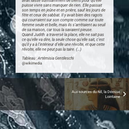
avait laissé suffisamment de biens pour qu’elle
puisse vivre sans manquer de rien. Elle passait
son temps en jeûne et en prière, sauf les jours de
fête et ceux de sabbat. Il y avait bien des ragots
qui courraient sur son compte comme sur toute
femme seule et belle, mais ils s’arrêtaient au seuil
de sa maison, car tous la savaient pieuse.
Quand Judith a traversé la place, elle ne sait pas
ce qu’elle va dire, la seule chose qu’elle sait, c’est
qu’il y a à l’intérieur d’elle une révolte, et que cette
révolte, elle ne peut pas la taire. (…)
Tableau : Artémisia Gentileschi
@wikimedia
Aux sources du Nil, la Déesse
Lointaine