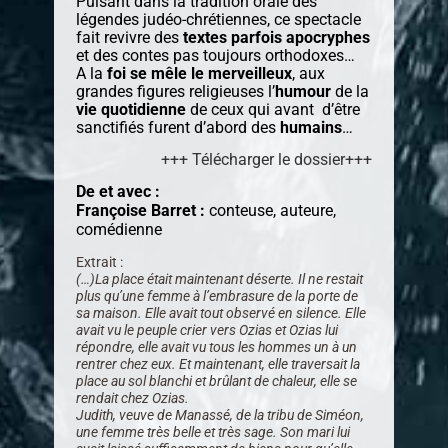
Puisant dans la tradition orale des
légendes judéo-chrétiennes, ce spectacle
fait revivre des
textes parfois apocryphes
et des contes pas toujours orthodoxes…
A la
foi se mêle le merveilleux
, aux
grandes figures religieuses l’
humour
de la
vie quotidienne
de ceux qui avant d’être
sanctifiés furent d’abord des
humains
…
+++ Télécharger le dossier+++
De et avec :
Françoise Barret :
conteuse, auteure,
comédienne
Extrait :
(…)La place était maintenant déserte. Il ne restait
plus qu’une femme à l’embrasure de la porte de
sa maison. Elle avait tout observé en silence. Elle
avait vu le peuple crier vers Ozias et Ozias lui
répondre, elle avait vu tous les hommes un à un
rentrer chez eux. Et maintenant, elle traversait la
place au sol blanchi et brûlant de chaleur, elle se
rendait chez Ozias.
Judith, veuve de Manassé, de la tribu de Siméon,
une femme très belle et très sage. Son mari lui